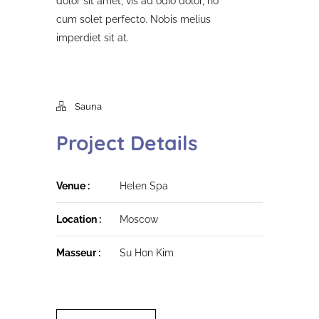
dolor sit amet, vis ad odio dolor, no
cum solet perfecto. Nobis melius
imperdiet sit at.
Sauna
Project Details
Venue :
Helen Spa
Location :
Moscow
Masseur :
Su Hon Kim