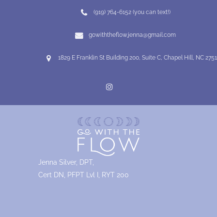
(919) 764-6152 (you can text!)
gowiththeflow.jenna@gmail.com
1829 E Franklin St Building 200, Suite C, Chapel Hill, NC 275
Jenna Silver, DPT,
Cert DN, PFPT Lvl I, RYT 200